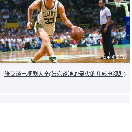
张嘉译电视剧大全(张嘉译演的最火的几部电视剧)