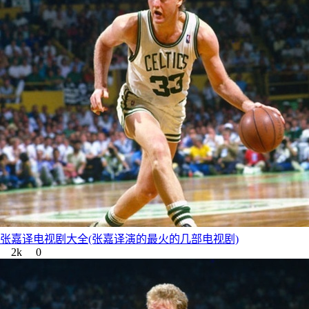
张嘉译电视剧大全(张嘉译演的最火的几部电视剧)
2k
0