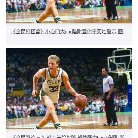
《全民打怪兽》小心四大npc陷阱置你于死地警示[图]
《全民奇迹mu》战士进阶攻略 战胜强力boss[多图] 新