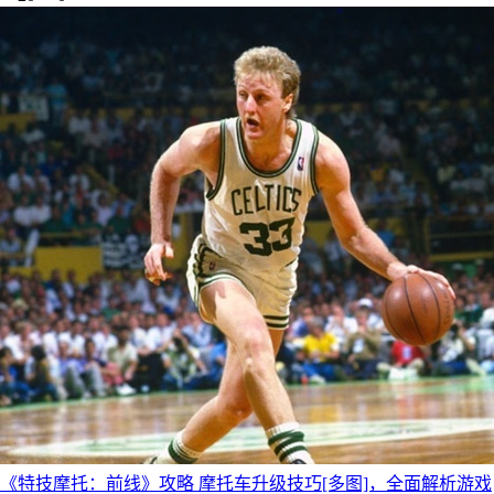
《特技摩托：前线》攻略 摩托车升级技巧[多图]，全面解析游戏