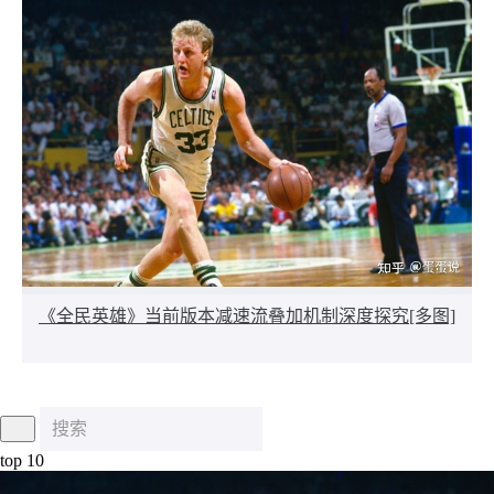
《全民英雄》当前版本减速流叠加机制深度探究[多图]
top 10