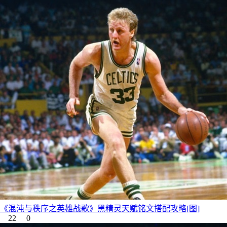
《混沌与秩序之英雄战歌》黑精灵天赋铭文搭配攻略[图]
22
0