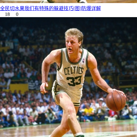
全民切水果我们有特殊的躲避技巧[图]防爆详解
18
0