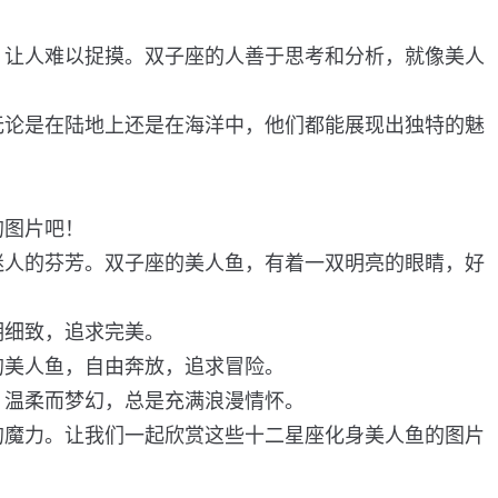
，让人难以捉摸。双子座的人善于思考和分析，就像美人
无论是在陆地上还是在海洋中，他们都能展现出独特的魅
的图片吧！
迷人的芬芳。双子座的美人鱼，有着一双明亮的眼睛，好
明细致，追求完美。
的美人鱼，自由奔放，追求冒险。
，温柔而梦幻，总是充满浪漫情怀。
的魔力。让我们一起欣赏这些十二星座化身美人鱼的图片