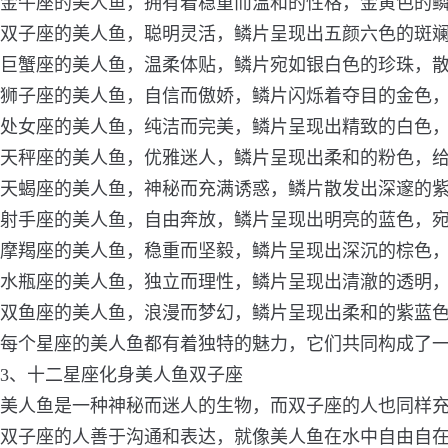
金牛座的美人鱼，拥有着稳重而温和的性格，金黄色的
双子座的美人鱼，聪明灵活，鳞片呈现出五颜六色的斑
巨蟹座的美人鱼，温柔体贴，鳞片宛如银白色的珍珠，
狮子座的美人鱼，自信而傲娇，鳞片闪烁着夺目的金色
处女座的美人鱼，纯洁而完美，鳞片呈现出精致的白色
天秤座的美人鱼，优雅迷人，鳞片呈现出柔和的粉色，
天蝎座的美人鱼，神秘而充满诱惑，鳞片散发出深邃的
射手座的美人鱼，自由奔放，鳞片呈现出明亮的蓝色，
摩羯座的美人鱼，稳重而坚毅，鳞片呈现出深沉的棕色
水瓶座的美人鱼，独立而理性，鳞片呈现出清澈的透明
双鱼座的美人鱼，浪漫而梦幻，鳞片呈现出柔和的紫蓝
每个星座的美人鱼都有着独特的魅力，它们共同构成了
3、十二星座化身美人鱼双子座
美人鱼是一种神秘而迷人的生物，而双子座的人也同样
双子座的人善于沟通和表达，就像美人鱼在水中自由自