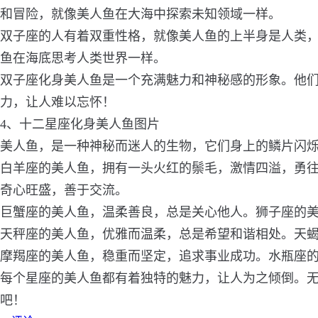
和冒险，就像美人鱼在大海中探索未知领域一样。
双子座的人有着双重性格，就像美人鱼的上半身是人类
鱼在海底思考人类世界一样。
双子座化身美人鱼是一个充满魅力和神秘感的形象。他
力，让人难以忘怀！
4、十二星座化身美人鱼图片
美人鱼，是一种神秘而迷人的生物，它们身上的鳞片闪
白羊座的美人鱼，拥有一头火红的鬃毛，激情四溢，勇
奇心旺盛，善于交流。
巨蟹座的美人鱼，温柔善良，总是关心他人。狮子座的
天秤座的美人鱼，优雅而温柔，总是希望和谐相处。天
摩羯座的美人鱼，稳重而坚定，追求事业成功。水瓶座
每个星座的美人鱼都有着独特的魅力，让人为之倾倒。
吧！