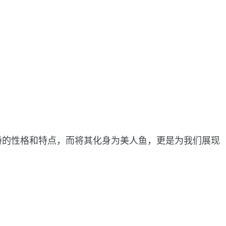
特的性格和特点，而将其化身为美人鱼，更是为我们展现