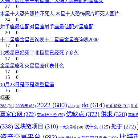
天蝎男最佳妻子的星座、天蝎男最般配的星座女
27
0
木星十大恐怖照片吓死人,木星十大恐怖照片吓死人图片
24
0
射手座最佳配对星座射手座最佳配对星座配
20
0
十二星座金星查询表十二星座金星查询表2000
17
0
北极星已经死了北极星已经死了多久
17
0
金星星座和火星星座代表什么
17
0
15
0
10月23日是不是双重星座
16
0
标签
2022
(680)
do
(614)
288
(91)
fil币价格
(91)
fi
2005年
(83)
a32
(58)
优缺点
(372)
供求
(328)
赢家官网
(272)
交易所平台
(79)
其他
(338)
区块链项目
(310)
处于
(272)
吃什么
(125)
十大交易所
(58)
资产交易平台
(692)
比特