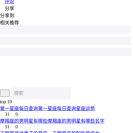
评论
分享
分享到
相关推荐
top 10
第一星座每日查询第一星座每日查询星座运势
31
0
摩羯座的男明星有哪些摩羯座的男明星有哪些名字
31
0