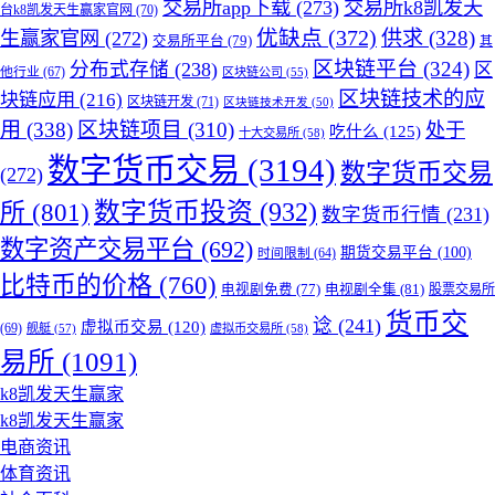
交易所app下载
(273)
交易所k8凯发天
台k8凯发天生赢家官网
(70)
优缺点
(372)
供求
(328)
生赢家官网
(272)
交易所平台
(79)
其
区块链平台
(324)
分布式存储
(238)
区
他行业
(67)
区块链公司
(55)
区块链技术的应
块链应用
(216)
区块链开发
(71)
区块链技术开发
(50)
用
(338)
区块链项目
(310)
处于
吃什么
(125)
十大交易所
(58)
数字货币交易
(3194)
数字货币交易
(272)
所
(801)
数字货币投资
(932)
数字货币行情
(231)
数字资产交易平台
(692)
期货交易平台
(100)
时间限制
(64)
比特币的价格
(760)
电视剧免费
(77)
电视剧全集
(81)
股票交易所
货币交
谂
(241)
虚拟币交易
(120)
(69)
舰艇
(57)
虚拟币交易所
(58)
易所
(1091)
k8凯发天生赢家
k8凯发天生赢家
电商资讯
体育资讯