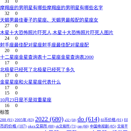
31
0
摩羯座的男明星有哪些摩羯座的男明星有哪些名字
32
0
天蝎男最佳妻子的星座、天蝎男最般配的星座女
27
0
木星十大恐怖照片吓死人,木星十大恐怖照片吓死人图片
24
0
射手座最佳配对星座射手座最佳配对星座配
20
0
十二星座金星查询表十二星座金星查询表2000
17
0
北极星已经死了北极星已经死了多久
17
0
金星星座和火星星座代表什么
17
0
15
0
10月23日是不是双重星座
16
0
标签
2022
(680)
do
(614)
288
(91)
fil币价格
(91)
fil
2005年
(83)
a32
(58)
币的价格
(107)
okex交易所
(88)
中国电视剧
(85)
ok交易所
(71)
rap
(66)
交易平