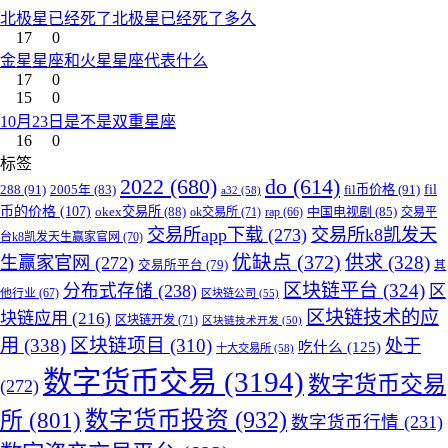
北极星已经死了北极星已经死了多久
17
0
金星星座和火星星座代表什么
17
0
15
0
10月23日是不是双重星座
16
0
标签
2022
(680)
do
(614)
288
(91)
fil币价格
(91)
fil
2005年
(83)
a32
(58)
币的价格
(107)
okex交易所
(88)
中国电视剧
(85)
ok交易所
(71)
rap
(66)
交易平
交易所app下载
(273)
交易所k8凯发天
台k8凯发天生赢家官网
(70)
优缺点
(372)
供求
(328)
生赢家官网
(272)
交易所平台
(79)
其
区块链平台
(324)
分布式存储
(238)
区
他行业
(67)
区块链公司
(55)
区块链技术的应
块链应用
(216)
区块链开发
(71)
区块链技术开发
(50)
用
(338)
区块链项目
(310)
处于
吃什么
(125)
十大交易所
(58)
数字货币交易
(3194)
数字货币交易
(272)
所
(801)
数字货币投资
(932)
数字货币行情
(231)