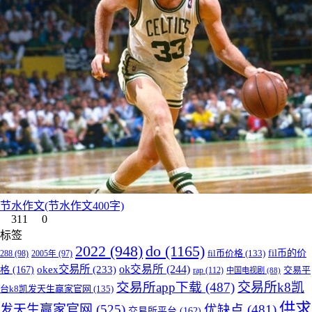
节水作文(节水作文400字)
311
0
标签
do
(1165)
2022
(948)
fil币的价
fil币价格
(133)
288
(98)
2005年
(97)
okex交易所
(233)
ok交易所
(244)
格
(167)
交易平
rap
(112)
中国电视剧
(88)
交易所app下载
(487)
交易所k8凯
台k8凯发天生赢家官网
(135)
供求
发天生赢家官网
(525)
优缺点
(481)
交易所平台
(162)