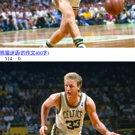
熊猫谜语(的作文400字)
514
0