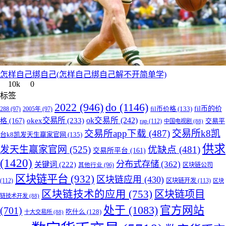
怎样自己绑自己(怎样自己绑自己解不开简单学)
10k
0
标签
do
(1146)
2022
(946)
fil币的价
fil币价格
(133)
288
(97)
2005年
(97)
okex交易所
(233)
ok交易所
(242)
格
(167)
交易平
rap
(112)
中国电视剧
(88)
交易所app下载
(487)
交易所k8凯
台k8凯发天生赢家官网
(135)
供求
发天生赢家官网
(525)
优缺点
(481)
交易所平台
(161)
(1420)
分布式存储
(362)
关键词
(222)
区块链公司
其他行业
(96)
区块链平台
(932)
区块链应用
(430)
(112)
区块链开发
(113)
区块
区块链技术的应用
(753)
区块链项目
链技术开发
(88)
处于
(1083)
官方网站
(701)
吃什么
(128)
十大交易所
(88)