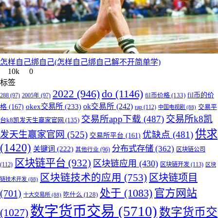
怎样自己绑自己(怎样自己绑自己解不开简单学)
10k
0
标签
do
(1146)
2022
(946)
fil币的价
fil币价格
(133)
288
(97)
2005年
(97)
okex交易所
(233)
ok交易所
(242)
格
(167)
交易平
rap
(112)
中国电视剧
(88)
交易所app下载
(487)
交易所k8凯
台k8凯发天生赢家官网
(135)
供求
发天生赢家官网
(525)
优缺点
(481)
交易所平台
(161)
(1420)
分布式存储
(362)
关键词
(222)
区块链公司
其他行业
(96)
区块链平台
(932)
区块链应用
(430)
(112)
区块链开发
(113)
区块
区块链技术的应用
(753)
区块链项目
链技术开发
(88)
处于
(1083)
官方网站
(701)
吃什么
(128)
十大交易所
(88)
数字货币交易
(5710)
数字货币交
(1027)