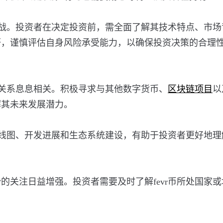
和挑战。投资者在决定投资前，需全面了解其技术特点、市
研，谨慎评估自身风险承受能力，以确保投资决策的合理
作关系息息相关。积极寻求与其他数字货币、
区块链项目
以
解其未来发展潜力。
术路线图、开发进展和生态系统建设，有助于投资者更好地
的关注日益增强。投资者需要及时了解fevr币所处国家