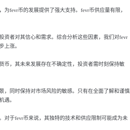
fevr币的发展提供了强大支持。fevr币供应量有限，
投资者对其信心和需求。综合分析这些因素，我们对fevr
稳步上涨。
字货币，其未来发展存在不确定性，投资者需时刻保持敏
前景，同时保持对市场风险的敏感。只有在全面了解和谨慎
机遇。
。对于fevr币来说，其独特的技术和供应限制可能成为未