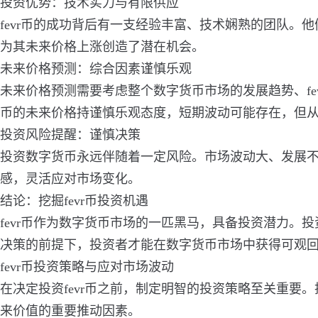
投资优势：技术实力与有限供应
fevr币的成功背后有一支经验丰富、技术娴熟的团队。他
为其未来价格上涨创造了潜在机会。
未来价格预测：综合因素谨慎乐观
未来价格预测需要考虑整个数字货币市场的发展趋势、fe
币的未来价格持谨慎乐观态度，短期波动可能存在，但从
投资风险提醒：谨慎决策
投资数字货币永远伴随着一定风险。市场波动大、发展不
感，灵活应对市场变化。
结论：挖掘fevr币投资机遇
fevr币作为数字货币市场的一匹黑马，具备投资潜力
决策的前提下，投资者才能在数字货币市场中获得可观回报
fevr币投资策略与应对市场波动
在决定投资fevr币之前，制定明智的投资策略至关重要
来价值的重要推动因素。