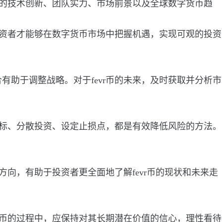
币的技术创新、团队实力、市场前景以及全球数字货币趋
投资者才能够在数字货币市场中把握机遇，实现可观的投资
助于调整战略。对于fevr币的未来，及时获取并分析市
目标、分散投资、设定止损点，都是有效降低风险的方法。
方向，有助于投资者更全面地了解fevr币的现状和未来走
r币的过程中，应保持对其长期潜在价值的信心，理性看待