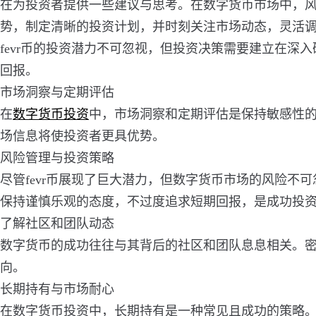
在为投资者提供一些建议与思考。在数字货币市场中，风
势，制定清晰的投资计划，并时刻关注市场动态，灵活
fevr币的投资潜力不可忽视，但投资决策需要建立在
回报。
市场洞察与定期评估
在
数字货币投资
中，市场洞察和定期评估是保持敏感性的
场信息将使投资者更具优势。
风险管理与投资策略
尽管fevr币展现了巨大潜力，但数字货币市场的风险
保持谨慎乐观的态度，不过度追求短期回报，是成功投
了解社区和团队动态
数字货币的成功往往与其背后的社区和团队息息相关。密切
向。
长期持有与市场耐心
在数字货币投资中，长期持有是一种常见且成功的策略。