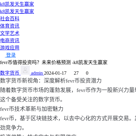
k8凯发天生赢家
k8凯发天生赢家
社会百科
体育资讯
文学艺术
电商资讯
游戏应用
登录
fevr币值得投资吗？未来价格预测 -k8凯发天生赢家
数字货币
admin
2024-01-17
27
0
数字货币新视角：深度解析fevr币投资潜力
随着数字货币市场的蓬勃发展，fevr币作为一股新兴力
这个备受关注的数字货币。
fevr币技术革新与加密魅力
fevr币，基于区块链技术，以去中心化的方式开展交易
劲竞争力。