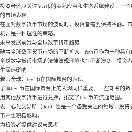
投资者还应关注fevr币的实际应用和生态系统建设。一
的市场表现。
在面对数字货币市场的波动时，投资者需要保持冷静。市
机，是一种理性的策略。
未来发展前景与全球数字货币趋势
随着全球数字货币市场的不断扩大，fevr币作为一种具
全球数字货币市场的法律法规环境也在不断演变。投资者
生深远影响。
着眼全球：fevr币在国际舞台的表现
了解fevr币在国际舞台上的表现同样重要。一些知名的数
用其他数字货币进行兑换，拓宽了fevr币的流通范围。
去中心化交易所（dex）也是一个备受关注的领域，投资者
币产生积极影响。
为投资者提供建议与思考