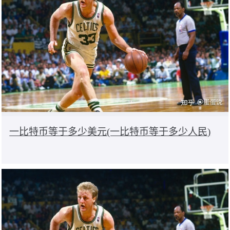
一比特币等于多少美元(一比特币等于多少人民)