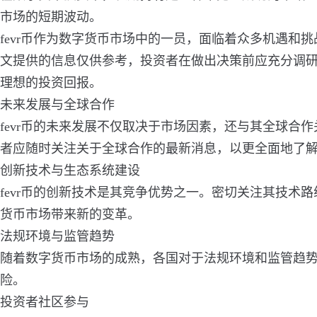
市场的短期波动。
fevr币作为数字货币市场中的一员，面临着众多机遇
文提供的信息仅供参考，投资者在做出决策前应充分调
理想的投资回报。
未来发展与全球合作
fevr币的未来发展不仅取决于市场因素，还与其全球合
者应随时关注关于全球合作的最新消息，以更全面地了
创新技术与生态系统建设
fevr币的创新技术是其竞争优势之一。密切关注其技
货币市场带来新的变革。
法规环境与监管趋势
随着数字货币市场的成熟，各国对于法规环境和监管趋势
险。
投资者社区参与