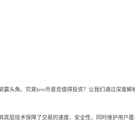
量崭露头角。究竟fevr币是否值得投资？让我们通过深
。其底层技术保障了交易的速度、安全性，同时维护用户匿