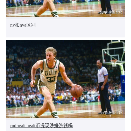
nv和nva区别
rndrusdt_usdt币提现涉嫌洗钱吗