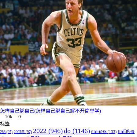
怎样自己绑自己(怎样自己绑自己解不开简单学)
10k
0
标签
do
(1146)
2022
(946)
fil币的价
fil币价格
(133)
288
(97)
2005年
(97)