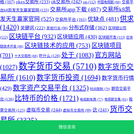
okex交易所
(233)
ok交易所
(242)
格
(167)
交易平
rap
(112)
中国电视剧
(88)
交易所app下载
(487)
交易所k8凯
台k8凯发天生赢家官网
(135)
供求
发天生赢家官网
(525)
优缺点
(481)
交易所平台
(161)
(1420)
分布式存储
(362)
关键词
(222)
区块链公司
其他行业
(96)
区块链平台
(932)
区块链应用
(430)
(112)
区块链开发
(113)
区块
区块链技术的应用
(753)
区块链项目
链技术开发
(88)
处于
(1083)
官方网站
(701)
吃什么
(128)
十大交易所
(88)
数字货币交易
(5710)
数字货币交
(1027)
易所
(1610)
数字货币投资
(1694)
数字货币行情
数字资产交易平台
(1325)
(429)
期货交易平
时间限制
(79)
比特币的价格
(1721)
台
(138)
股
电视剧全集
(81)
电视剧免费
(77)
货币交
虚拟币交易
(244)
谂
(241)
票交易所
(125)
虚拟币交易所
(99)
易所
(2325)
微信咨询
k8凯发天生赢家