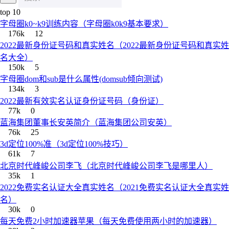
top 10
字母圈k0~k9训练内容（字母圈k0k9基本要求）
176k
12
2022最新身份证号码和真实姓名（2022最新身份证号码和真实姓
名大全）
150k
5
字母圈dom和sub是什么属性(domsub倾向测试)
134k
3
2022最新有效实名认证身份证号码（身份证）
77k
0
蓝海集团董事长安英简介（蓝海集团公司安英）
76k
25
3d定位100%准（3d定位100%技巧）
61k
7
北京时代峰峻公司李飞（北京时代峰峻公司李飞是哪里人）
35k
1
2022免费实名认证大全真实姓名（2021免费实名认证大全真实姓
名）
30k
0
每天免费2小时加速器苹果（每天免费使用两小时的加速器）