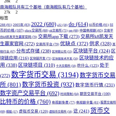
28k
2
南海舰队共有三个基地（南海舰队有几个基地）
27k
2
标签
2022
(680)
do
(614)
288
(91)
fil币价格
(91)
fil
2005年
(83)
a32
(58)
币的价格
(107)
okex交易所
(88)
中国电视剧
(85)
ok交易所
(71)
rap
(66)
交易平
交易所app下载
(273)
交易所k8凯发天
台k8凯发天生赢家官网
(70)
优缺点
(372)
供求
(328)
生赢家官网
(272)
交易所平台
(79)
其
区块链平台
(324)
分布式存储
(238)
区
他行业
(67)
区块链公司
(55)
区块链技术的应
块链应用
(216)
区块链开发
(71)
区块链技术开发
(50)
用
(338)
区块链项目
(310)
处于
吃什么
(125)
十大交易所
(58)
数字货币交易
(3194)
数字货币交易
(272)
所
(801)
数字货币投资
(932)
数字货币行情
(231)
数字资产交易平台
(692)
期货交易平台
(100)
时间限制
(64)
比特币的价格
(760)
电视剧免费
(77)
电视剧全集
(81)
股票交易所
货币交
谂
(241)
虚拟币交易
(120)
(69)
舰艇
(57)
虚拟币交易所
(58)