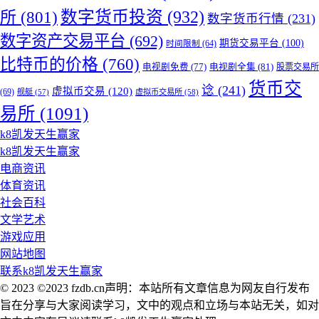
所
(801)
数字货币投资
(932)
数字货币行情
(231)
数字资产交易平台
(692)
期货交易平台
(100)
时间限制
(64)
比特币的价格
(760)
电视剧免费
(77)
电视剧全集
(81)
股票交易所
货币交
谂
(241)
虚拟币交易
(120)
(69)
舰艇
(57)
虚拟币交易所
(58)
易所
(1091)
k8凯发天生赢家
k8凯发天生赢家
电商资讯
体育资讯
社会百科
文学艺术
游戏应用
网站地图
联系k8凯发天生赢家
© 2023 ©2023 fzdb.cn声明：本站所有文章信息为网友自行发布
旨在分享与大家阅读学习，文中的观点和立场与本站无关，如对