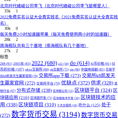
北京时代峰峻公司李飞（北京时代峰峻公司李飞是哪里人）
35k
1
2022免费实名认证大全真实姓名（2021免费实名认证大全真实姓
名）
30k
0
每天免费2小时加速器苹果（每天免费使用两小时的加速器）
28k
2
南海舰队共有三个基地（南海舰队有几个基地）
27k
2
标签
2022
(680)
do
(614)
288
(91)
fil币价格
(91)
fil
2005年
(83)
a32
(58)
币的价格
(107)
okex交易所
(88)
中国电视剧
(85)
ok交易所
(71)
rap
(66)
交易平
交易所app下载
(273)
交易所k8凯发天
台k8凯发天生赢家官网
(70)
优缺点
(372)
供求
(328)
生赢家官网
(272)
交易所平台
(79)
其
区块链平台
(324)
分布式存储
(238)
区
他行业
(67)
区块链公司
(55)
区块链技术的应
块链应用
(216)
区块链开发
(71)
区块链技术开发
(50)
用
(338)
区块链项目
(310)
处于
吃什么
(125)
十大交易所
(58)
数字货币交易
(3194)
数字货币交易
(272)