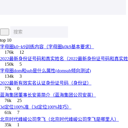
top 10
字母圈k0~k9训练内容（字母圈k0k9基本要求）
176k
12
2022最新身份证号码和真实姓名（2022最新身份证号码和真实
150k
5
字母圈dom和sub是什么属性(domsub倾向测试)
134k
3
2022最新有效实名认证身份证号码（身份证）
77k
0
蓝海集团董事长安英简介（蓝海集团公司安英）
76k
25
3d定位100%准（3d定位100%技巧）
61k
7
北京时代峰峻公司李飞（北京时代峰峻公司李飞是哪里人）
35k
1