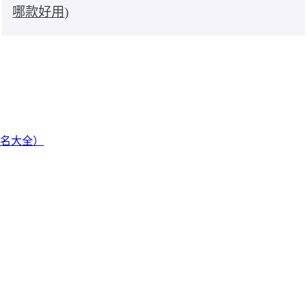
哪款好用)
姓名大全）