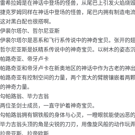
雷希拉姆是在神话中登场的怪兽，从尾巴上引发火焰烧
捷克罗姆同样在神话中登场的怪兽，尾巴内拥有制造电
这对黑白配也很搭啊。
伊裴尔塔尔、哲尔尼亚斯
伊裴尔塔尔是恶系和飞行系传说中的神奇宝贝。张开的
哲尔尼亚斯是妖精系传说中的神奇宝贝。以树木的姿态沉
帕路奇亚、帝牙卢卡
帕路奇亚和帝牙卢卡在新奥地区的神话中作为古老的神
帕路奇亚有控制空间的力量，两个宽大的臂膀镶嵌着两
的神奇力量。
勾帕路翁、毕力吉翁
两位圣剑士成员，一直守护着神奇宝贝。
勾帕路翁拥有钢铁般的身体与心灵，一瞪眼就能使凶恶
毕力吉翁头顶的角是尖锐的刀刃，用像旋风般的动作玩
拉帝亚斯、拉帝欧斯