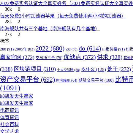
2022免费实名认证大全真实姓名（2021免费实名认证大全真实
30k
0
每天免费2小时加速器苹果（每天免费使用两小时的加速器）
28k
2
南海舰队共有三个基地（南海舰队有几个基地）
27k
2
标签
2022
(680)
do
(614)
288
(91)
fil币价格
(91)
fi
2005年
(83)
a32
(58)
优缺点
(372)
供求
(328)
赢家官网
(272)
交易所平台
(79)
其他
(338)
区块链项目
(310)
处于
(272)
吃什么
(125)
十大交易所
(58)
资产交易平台
(692)
比特
期货交易平台
(100)
时间限制
(64)
(1091)
k8凯发天生赢家
k8凯发天生赢家
电商资讯
体育资讯
社会百科
文学艺术