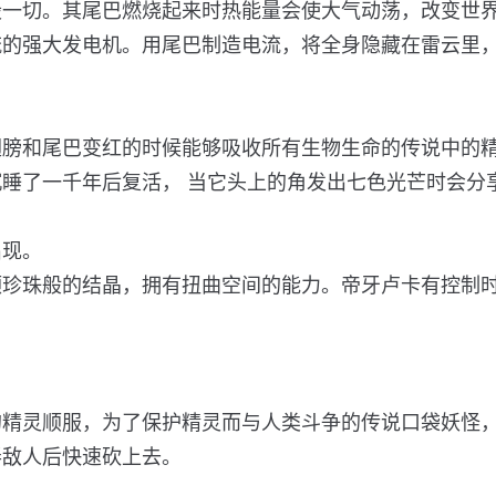
毁一切。其尾巴燃烧起来时热能量会使大气动荡，改变世
流的强大发电机。用尾巴制造电流，将全身隐藏在雷云里
翅膀和尾巴变红的时候能够吸收所有生物生命的传说中的
睡了一千年后复活， 当它头上的角发出七色光芒时会分
出现。
颗珍珠般的结晶，拥有扭曲空间的能力。帝牙卢卡有控制
的精灵顺服，为了保护精灵而与人类斗争的传说口袋妖怪
弄敌人后快速砍上去。