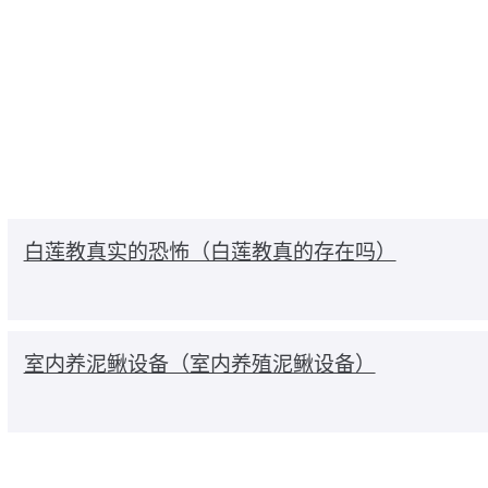
白莲教真实的恐怖（白莲教真的存在吗）
室内养泥鳅设备（室内养殖泥鳅设备）