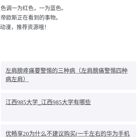
主色调一为红色，一为蓝色。
拉帝欧斯正在看到的事物。
说动漫，推荐资源哦！
左肩膀疼痛要警惕的三种病（左肩膀痛警惕四种
病左肩）
江西985大学_江西985大学有哪些
优畅享20为什么不建议购买(一千左右的华为手机